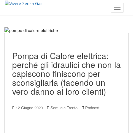
S
Toggle 
k
i
p
t
o
m
a
i
Pompa di Calore elettrica:
n
perché gli idraulici che non la
c
o
capiscono finiscono per
n
sconsigliarla (facendo un
t
e
vero danno ai loro clienti)
n
t
12 Giugno 2020
Samuele Trento
Podcast