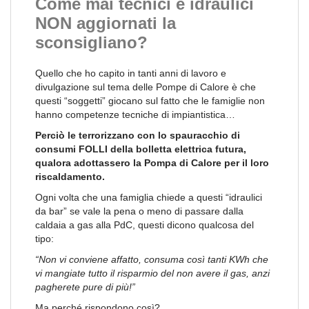
Come mai tecnici e idraulici
NON aggiornati la
sconsigliano?
Quello che ho capito in tanti anni di lavoro e
divulgazione sul tema delle Pompe di Calore è che
questi “soggetti” giocano sul fatto che le famiglie non
hanno competenze tecniche di impiantistica…
Perciò le terrorizzano con lo spauracchio di
consumi FOLLI della bolletta elettrica futura,
qualora adottassero la Pompa di Calore per il loro
riscaldamento.
Ogni volta che una famiglia chiede a questi “idraulici
da bar” se vale la pena o meno di passare dalla
caldaia a gas alla PdC, questi dicono qualcosa del
tipo:
“Non vi conviene affatto, consuma così tanti KWh che
vi mangiate tutto il risparmio del non avere il gas, anzi
pagherete pure di più!”
Ma perché rispondono così?