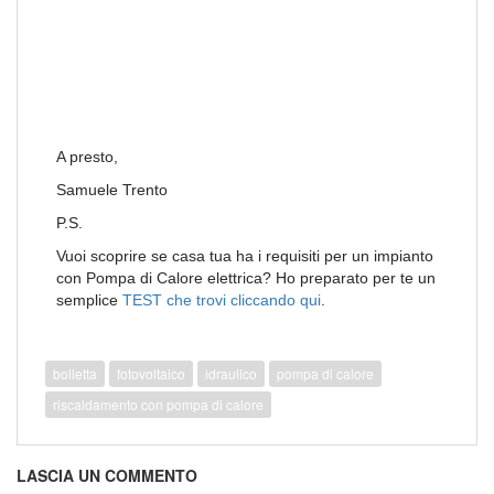
A presto,
Samuele Trento
P.S.
Vuoi scoprire se casa tua ha i requisiti per un impianto
con Pompa di Calore elettrica? Ho preparato per te un
semplice
TEST che trovi cliccando qui
.
bolletta
fotovoltaico
idraulico
pompa di calore
riscaldamento con pompa di calore
LASCIA UN COMMENTO