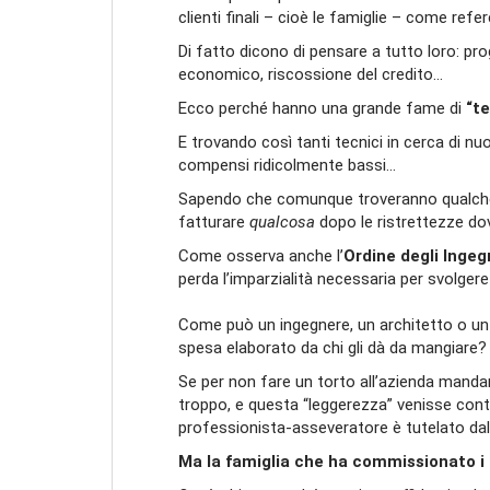
clienti finali – cioè le famiglie – come refere
Di fatto dicono di pensare a tutto loro: pr
economico, riscossione del credito…
Ecco perché hanno una grande fame di
“te
E trovando così tanti tecnici in cerca di nu
compensi ridicolmente bassi…
Sapendo che comunque troveranno qualche 
fatturare
qualcosa
dopo le ristrettezze dov
Come osserva anche l’
Ordine degli Ingeg
perda l’imparzialità necessaria per svolgere
Come può un ingegnere, un architetto o un 
spesa elaborato da chi gli dà da mangiare? Ec
Se per non fare un torto all’azienda manda
troppo, e questa “leggerezza” venisse cont
professionista-asseveratore è tutelato dal
Ma la famiglia che ha commissionato i l