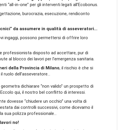
nti “all-in-one” per gli interventi legati all’Ecobonus.
ogettazione, burocrazia, esecuzione, rendiconto
cnici” da assumere in qualità di asseveratori…
ovi ingaggi, possono permettersi di offrire loro
professionista disposto ad accettare, pur di
ute al blocco dei lavori per l’emergenza sanitaria.
neri della Provincia di Milano
, il rischio è che si
 il ruolo dell’asseveratore…
geometra dichiarare “non valido” un prospetto di
colo qui, il nostro bel conflitto di interessi.
nte dovesse “chiudere un occhio” una volta di
estata dai controlli successivi, come dicevamo il
la sua polizza professionale…
avori no!