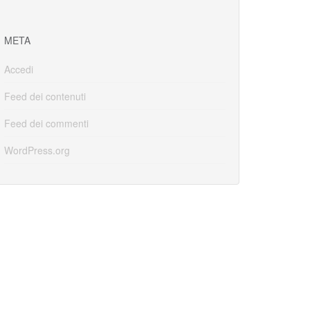
META
Accedi
Feed dei contenuti
Feed dei commenti
WordPress.org