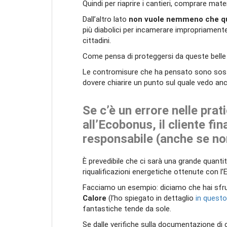
Quindi per riaprire i cantieri, comprare mat
Dall’altro lato
non vuole nemmeno che qua
più diabolici per incamerare impropriamente 
cittadini.
Come pensa di proteggersi da queste belle 
Le contromisure che ha pensato sono sost
dovere chiarire un punto sul quale vedo an
Se c’è un errore nelle prat
all’Ecobonus, il cliente fi
responsabile (anche se non 
È prevedibile che ci sarà una grande quantit
riqualificazioni energetiche ottenute con 
Facciamo un esempio: diciamo che hai sfr
Calore
(l’ho spiegato in dettaglio
in questo
fantastiche tende da sole.
Se dalle verifiche sulla documentazione di