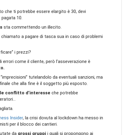
 che ti potrebbe essere elargito è 30, devi
ai pagata 10.
us
sta commettendo un illecito.
 chiamato a pagare di tasca sua in caso di problemi
ficare” i prezzi?
i errori come il cliente, però l’asseverazione è
to.
“imprecisioni” tutelandolo da eventuali sanzioni, ma
finale che alla fine è il soggetto più esposto.
le conflitto d’interesse
che potrebbe
veratori…
gliata.
ness Insider
, la crisi dovuta al lockdown ha messo in
sti per il blocco dei cantieri.
lutate da
grossi gruppi
i quali si propongono ai