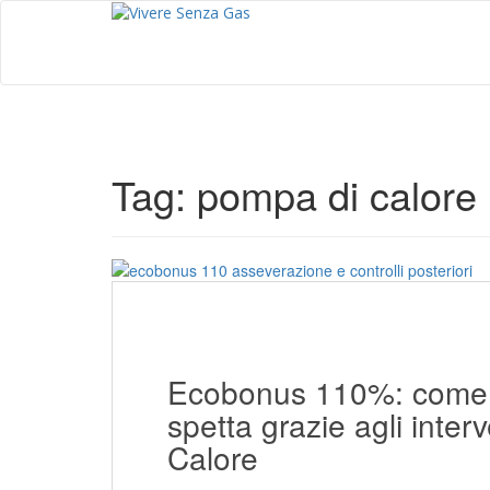
S
k
i
p
t
o
m
a
Tag:
pompa di calore
i
n
c
o
n
t
e
n
t
Ecobonus 110%: come bl
spetta grazie agli inter
Calore