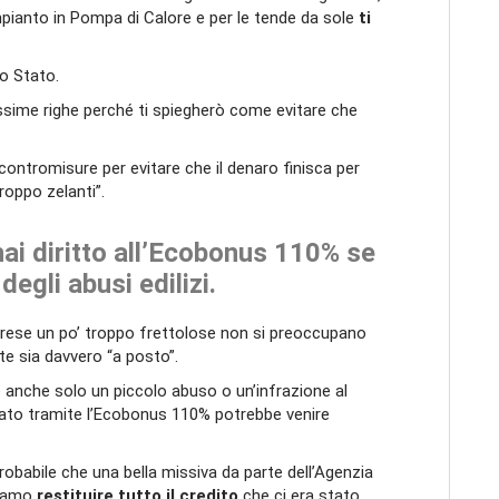
’impianto in Pompa di Calore e per le tende da sole
ti
lo Stato.
ssime righe perché ti spiegherò come evitare che
ontromisure per evitare che il denaro finisca per
roppo zelanti”.
ai diritto all’Ecobonus 110% se
degli abusi edilizi.
prese un po’ troppo frettolose non si preoccupano
te sia davvero “a posto”.
anche solo un piccolo abuso o un’infrazione al
agato tramite l’Ecobonus 110% potrebbe venire
robabile che una bella missiva da parte dell’Agenzia
biamo
restituire tutto il credito
che ci era stato