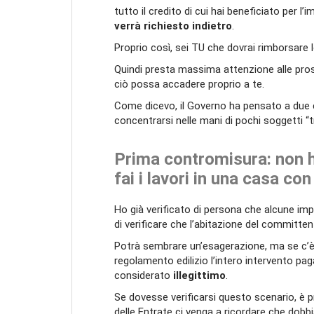
tutto il credito di cui hai beneficiato per l
verrà richiesto indietro
.
Proprio così, sei TU che dovrai rimborsare 
Quindi presta massima attenzione alle pro
ciò possa accadere proprio a te.
Come dicevo, il Governo ha pensato a due c
concentrarsi nelle mani di pochi soggetti “t
Prima contromisura: non h
fai i lavori in una casa con 
Ho già verificato di persona che alcune im
di verificare che l’abitazione del committen
Potrà sembrare un’esagerazione, ma se c’è 
regolamento edilizio l’intero intervento p
considerato
illegittimo
.
Se dovesse verificarsi questo scenario, è p
delle Entrate ci venga a ricordare che dob