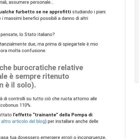
eriali, assumere personale…
lche furbetto se ne approfitti
studiando i piani
i massimi benefici possibili a danno di altri
pensate, lo Stato italiano?
anzialmente due, ma prima di spiegartele è mio
cora molta confusione.
iche burocratiche relative
nale è sempre ritenuto
è il solo).
à di controlli su tutto ciò che ruota attorno alle
l’Ecobonus 110%.
uttato
l’effetto “trainante” della Pompa di
 altro articolo del blog
) per installare anche delle
 casa tua dovessero emergere errori o incongruenze,