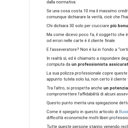
dalla normativa.
Se una cosa costa 10 ma il massimo credito
comunque dichiarare la verità, cioè che l’h
Chi dichiara 30 solo per
ciucciare
più bon
Ma come dicevo poco fa, il soggetto che è
od errori nelle carte è il cliente finale.
E l’asseveratore? Non è lui in fondo a “certi
In realtà sì, ed è chiamato a rispondere degl
compiuta da
un professionista assicura
La sua polizza professionale copre queste 
appunto tutela solo lui, non certo il cliente 
Tra l’altro, si prospetta anche
un potenzia
compromettere l’affidabilità di alcuni asse
Questo punto merita una spiegazione detta
Come è spiegato in questo articolo di
Busi
difficoltà economiche molti liberi professioni
Tutte queste persone stanno venendo rec