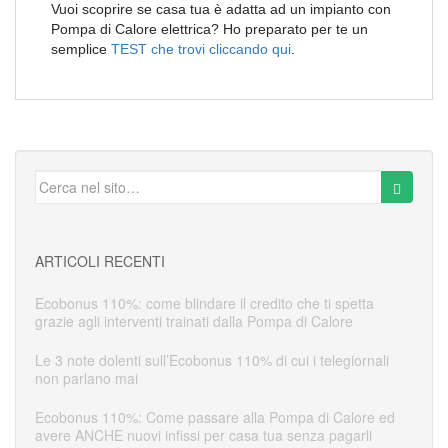
Vuoi scoprire se casa tua è adatta ad un impianto con
Pompa di Calore elettrica? Ho preparato per te un
semplice
TEST che trovi cliccando qui
.
ARTICOLI RECENTI
Ecobonus 110%: come blindare il credito che ti spetta
grazie agli interventi trainati dalla Pompa di Calore
Le 3 note dolenti sull’Ecobonus 110% di cui i telegiornali
non parlano mai
Ecobonus 110%: Come passare alla Pompa di Calore ed
avere ANCHE nuovi infissi per casa tua senza pagarli