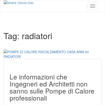
S
Toggle 
k
i
p
t
o
m
Tag:
radiatori
a
i
n
c
o
n
t
e
n
Le informazioni che
t
Ingegneri ed Architetti non
sanno sulle Pompe di Calore
professionali