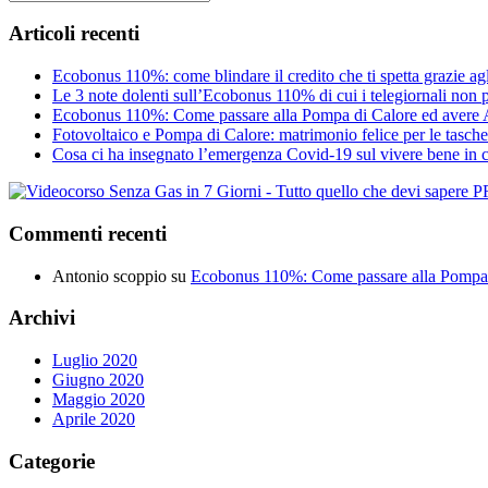
Articoli recenti
Ecobonus 110%: come blindare il credito che ti spetta grazie agl
Le 3 note dolenti sull’Ecobonus 110% di cui i telegiornali non 
Ecobonus 110%: Come passare alla Pompa di Calore ed avere 
Fotovoltaico e Pompa di Calore: matrimonio felice per le tasche
Cosa ci ha insegnato l’emergenza Covid-19 sul vivere bene in 
Commenti recenti
Antonio scoppio
su
Ecobonus 110%: Come passare alla Pompa 
Archivi
Luglio 2020
Giugno 2020
Maggio 2020
Aprile 2020
Categorie